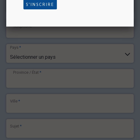
Adresse courriel
*
S'INSCRIRE
Téléphone
*
Pays
*
Sélectionner un pays
Province / État
*
Ville
*
Sujet
*